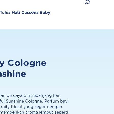
Tulus Hati Cussons Baby
y Cologne
Produk Terlaris
nshine
Lihat semua produk
dan percaya diri sepanjang hari
ul Sunshine Cologne. Parfum bayi
ruity Floral yang segar dengan
 memberikan aroma lembut seperti