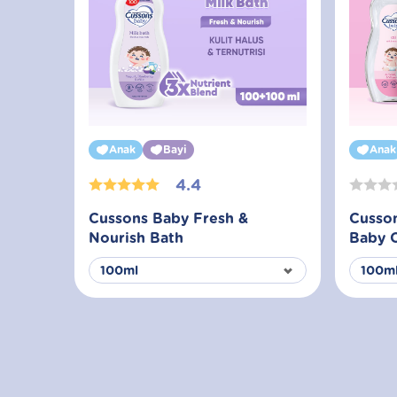
Anak
Bayi
Anak
4.4
Cussons Baby Fresh &
Cusso
Nourish Bath
Baby O