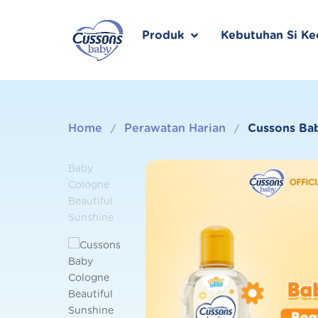
Skip
to
content
Produk
Kebutuhan Si Kec
Home
Perawatan Harian
Cussons Bab
/
/