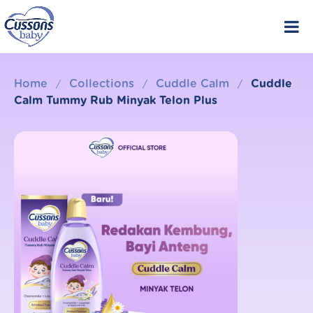
Skip
to
content
Home
Collections
Cuddle Calm
Cuddle
/
/
/
Calm Tummy Rub Minyak Telon Plus