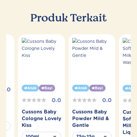
Produk Terkait
yi
Anak
Bayi
Anak
Bayi
Ana
0.0
0.0
0.0
aby
esh
Cussons Baby
Cussons Baby
Cuss
Cologne Lovely
Powder Mild &
Soft 
Kiss
Gentle
Milk 
Liqui