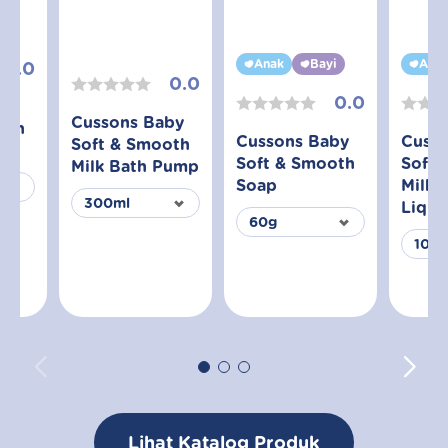
yi
Anak
Bayi
Ana
0.0
0.0
0.0
aby
Cussons Baby
oth
Cussons Baby
Cuss
Soft & Smooth
Soft & Smooth
Soft 
Milk Bath Pump
Soap
Milk 
Liqui
Lihat Katalog Produk