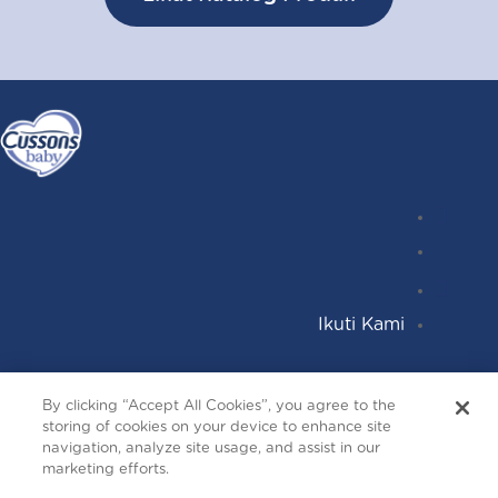
Instagr
Follow
Facebo
YouTub
Ikuti Kami
Terms and Conditions
By clicking “Accept All Cookies”, you agree to the
Privacy and Cookies
storing of cookies on your device to enhance site
Contact Us
navigation, analyze site usage, and assist in our
marketing efforts.
Copyright © 2026 cussonsbaby.co.id. All right