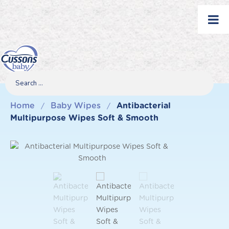
Skip
to
content
Search
Search
Search
for...
Home
Baby Wipes
Antibacterial
/
/
Multipurpose Wipes Soft & Smooth