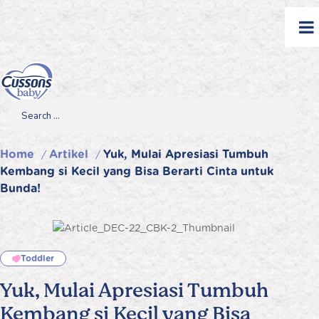
Skip
to
content
Search
Search
Search
for...
Home
Artikel
Yuk, Mulai Apresiasi Tumbuh
/
/
Kembang si Kecil yang Bisa Berarti Cinta untuk
Bunda!
Toddler
Yuk, Mulai Apresiasi Tumbuh
Kembang si Kecil yang Bisa