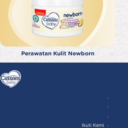
Perawatan Kulit Newborn
Instagr
Follow
Facebo
YouTub
Ikuti Kami