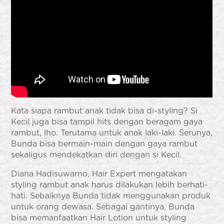
Kata siapa rambut anak tidak bisa di-styling? Si
Kecil juga bisa tampil hits dengan beragam gaya
rambut, lho. Terutama untuk anak laki-laki. Serunya,
Bunda bisa bermain-main dengan gaya rambut
sekaligus mendekatkan diri dengan si Kecil.
Diana Hadisuwarno, Hair Expert mengatakan
styling rambut anak harus dilakukan lebih berhati-
hati. Sebaiknya Bunda tidak menggunakan produk
untuk orang dewasa. Sebagai gantinya, Bunda
bisa memanfaatkan Hair Lotion untuk styling