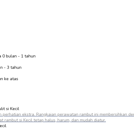
a 0 bulan - 1 tahun
an - 3 tahun
un ke atas
t si Kecil
uh perhatian ekstra. Rangkaian perawatan rambut ini membersihkan d
 rambut si Kecil tetap halus, harum, dan mudah diatur.
ecil