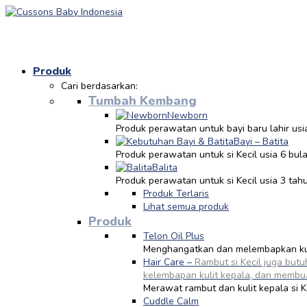
Produk
Cari berdasarkan:
Tumbah Kembang
Newborn
Produk perawatan untuk bayi baru lahir usi
Bayi – Batita
Produk perawatan untuk si Kecil usia 6 bul
Balita
Produk perawatan untuk si Kecil usia 3 tah
Produk Terlaris
Lihat semua produk
Produk
Telon Oil Plus
Menghangatkan dan melembapkan kuli
Hair Care
–
Rambut si Kecil juga but
kelembapan kulit kepala, dan membuat
Merawat rambut dan kulit kepala si K
Cuddle Calm