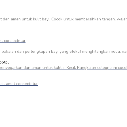
 dan aman untuk kulit bayi. Cocok untuk membersihkan tangan, wajah,
et consectetur
 pakaian dan perlengkapan bayi yang efektif menghilangkan noda, na
botol
nyegarkan dan aman untuk kulit si Kecil. Rangkaian cologne ini coc
 sit amet consectetur