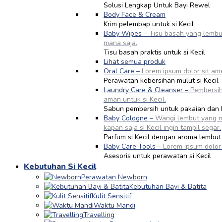
Solusi Lengkap Untuk Bayi Rewel
Body Face & Cream
Krim pelembap untuk si Kecil
Baby Wipes
–
Tisu basah yang lembut
mana saja.
Tisu basah praktis untuk si Kecil
Lihat semua produk
Oral Care
–
Lorem ipsum dolor sit am
Perawatan kebersihan mulut si Kecil
Laundry Care & Cleanser
–
Pembersih
aman untuk si Kecil.
Sabun pembersih untuk pakaian dan 
Baby Cologne
–
Wangi lembut yang me
kapan saja si Kecil ingin tampil segar.
Parfum si Kecil dengan aroma lembut
Baby Care Tools
–
Lorem ipsum dolor
Asesoris untuk perawatan si Kecil
Kebutuhan Si Kecil
Perawatan Newborn
Kebutuhan Bayi & Batita
Kulit Sensitif
Waktu Mandi
Travelling