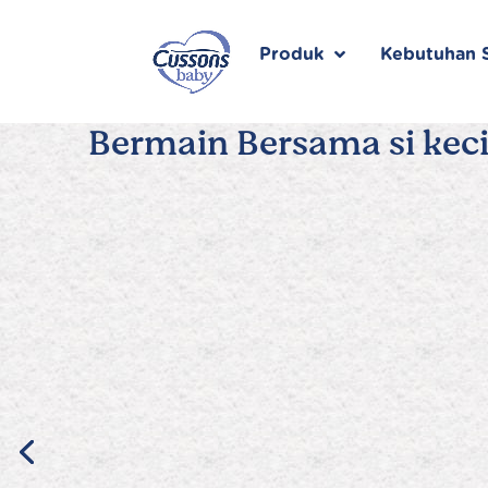
Skip
to
content
Produk
Kebutuhan S
Bermain Bersama si keci