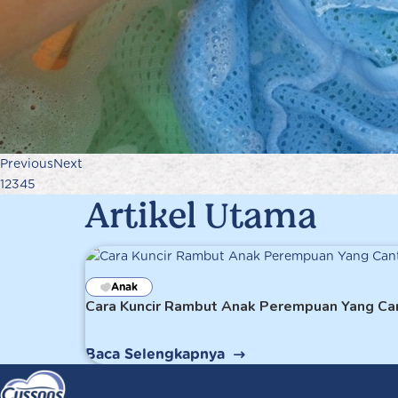
Previous
Next
1
2
3
4
5
Artikel Utama
Anak
Cara Kuncir Rambut Anak Perempuan Yang Ca
Baca Selengkapnya