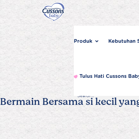
Skip
to
content
Produk
Kebutuhan S
Tulus Hati Cussons Bab
Bermain Bersama si kecil yang
Search
Search
Search
for...