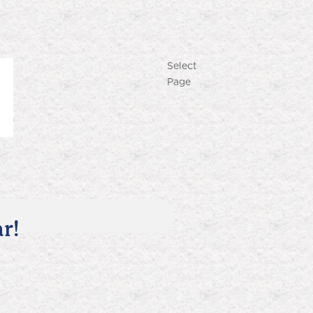
Select
Page
r!
Produk Terlaris
Lihat semua produk