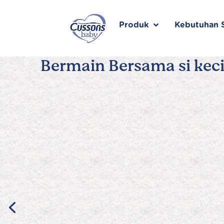
Skip
to
content
Produk
Kebutuhan S
Bermain Bersama si keci