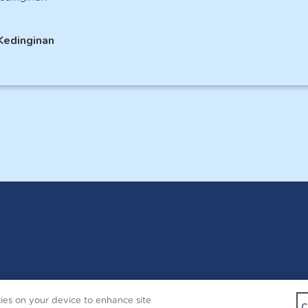
Kedinginan
Copyright © 2026 
kies on your device to enhance site
Contact Us
C