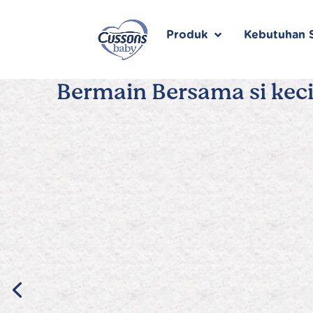
Skip
to
content
Produk
Kebutuhan S
Bermain Bersama si keci