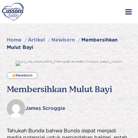
Skip
to
content
Home
Artikel
Newborn
Membersihkan
/
/
/
Mulut Bayi
Newborn
Membersihkan Mulut Bayi
James Scroggie
Tahukah Bunda bahwa Bunda dapat menjadi
media potensial untuk perpindahan bakteri, entah