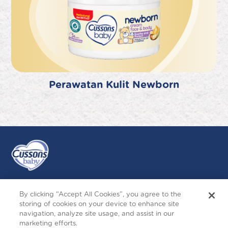
Perawatan Kulit Newborn
By clicking “Accept All Cookies”, you agree to the
Ikuti Kami
storing of cookies on your device to enhance site
navigation, analyze site usage, and assist in our
Instagram
Follow
Facebook
YouTube
marketing efforts.