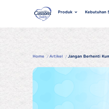
Skip
to
content
Produk
Kebutuhan S
Home
Artikel
Jangan Berhenti Ku
/
/