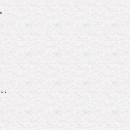
yi
duk
f