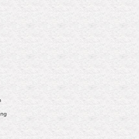
a
h
ang