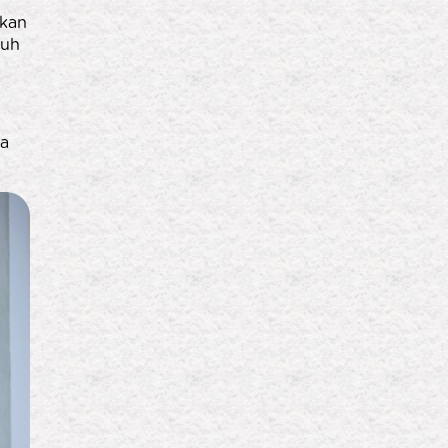
akan
nuh
.
da