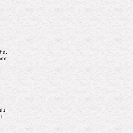
hat
tif,
lui
uh