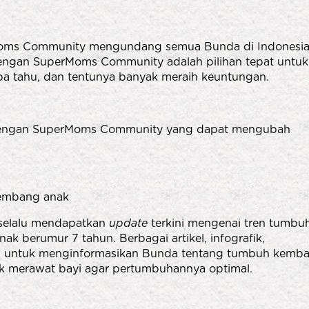
rMoms Community mengundang semua Bunda di Indonesi
engan SuperMoms Community adalah pilihan tepat untuk
rba tahu, dan tentunya banyak meraih keuntungan.
 dengan SuperMoms Community yang dapat mengubah
embang anak
selalu mendapatkan
update
terkini mengenai tren tumbu
ak berumur 7 tahun. Berbagai artikel, infografik,
edia untuk menginformasikan Bunda tentang tumbuh kemb
rik merawat bayi agar pertumbuhannya optimal.