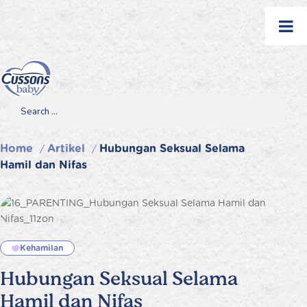
Skip
to
content
Search
Search
Search
for...
Home
Artikel
Hubungan Seksual Selama
/
/
Hamil dan Nifas
Kehamilan
Hubungan Seksual Selama
Hamil dan Nifas