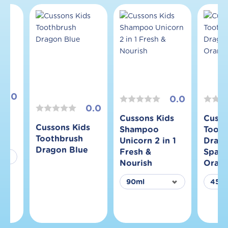
yi
5.0
0.0
0.0
aby
Cussons Kids
Cusso
on
Cussons Kids
Shampoo
Tooth
Toothbrush
Unicorn 2 in 1
Drag
Dragon Blue
Fresh &
Spark
Nourish
Oran