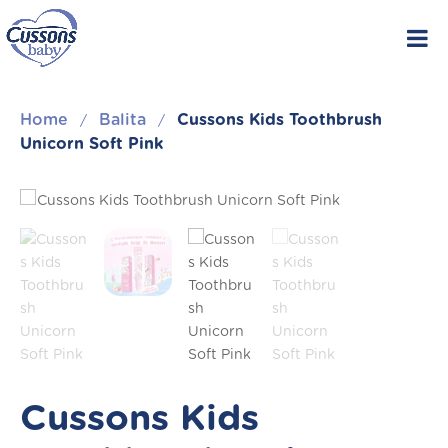
Skip
to
content
Home
Balita
Cussons Kids Toothbrush
/
/
Unicorn Soft Pink
Cussons Kids