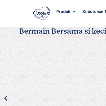
Skip
to
content
Produk
Kebutuhan S
Bermain Bersama si keci