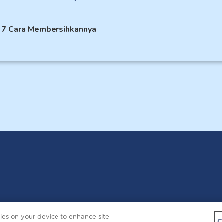
an 7 Cara Membersihkannya
Copyright © 2026 
kies on your device to enhance site
Contact Us
C