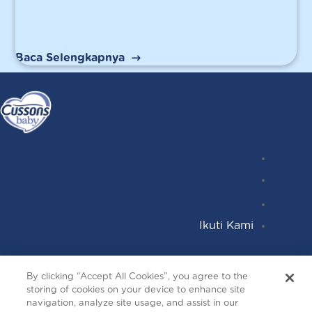
Baca Selengkapnya
Instagr
Follow
Facebo
YouTub
Ikuti Kami
Terms and Conditions
By clicking “Accept All Cookies”, you agree to the
Privacy and Cookies
storing of cookies on your device to enhance site
Contact Us
navigation, analyze site usage, and assist in our