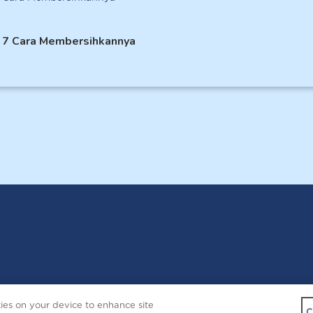
an 7 Cara Membersihkannya
Copyright © 2026 
kies on your device to enhance site
Contact Us
C