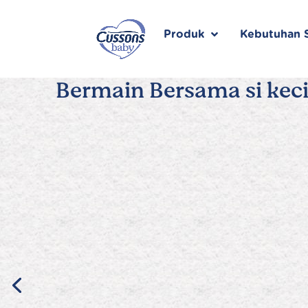
Skip
to
content
Produk
Kebutuhan S
Bermain Bersama si keci