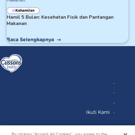
Kehamilan
Hamil 5 Bulan: Kesehatan Fisik dan Pantangan
Makanan
Baca Selengkapnya
Instagr
Follow
Facebo
YouTub
Ikuti Kami
Terms and Conditions
By clicking “Accept All Cookies”, you agree to the