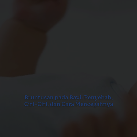
Bruntusan pada Bayi: Penyebab,
Ciri-Ciri, dan Cara Mencegahnya