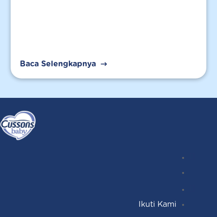
Baca Selengkapnya
Instagr
Follow
Facebo
YouTub
Ikuti Kami